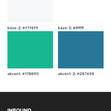
báze-2: #f7f8f9
báze-3: #ffffff
akcent: #17B890
akcent-2: #287698
INBOUND