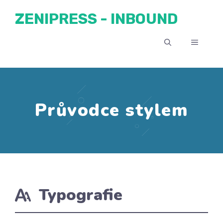
Přeskočit
ZENIPRESS - INBOUND
na
obsah
MENU
Průvodce stylem
Typografie