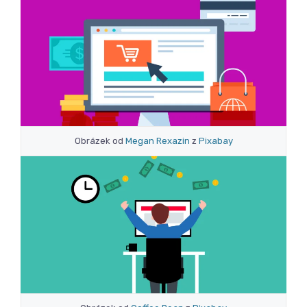
Obrázek od
Megan Rexazin
z
Pixabay