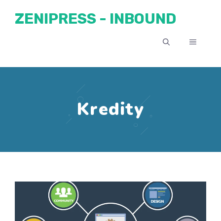
Přeskočit
ZENIPRESS - INBOUND
na
obsah
MENU
Kredity