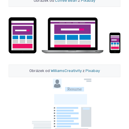
Obrázek od
Coffee Bean
z
Pixabay
Obrázek od
WilliamsCreativity
z
Pixabay