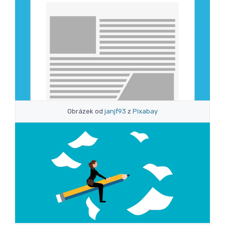
Obrázek od
janjf93
z
Pixabay