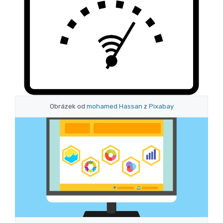
Obrázek od
mohamed Hassan
z
Pixabay