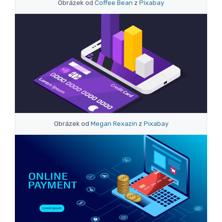
Obrázek od
Coffee Bean
z
Pixabay
Obrázek od
Megan Rexazin
z
Pixabay