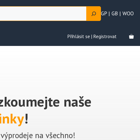
GP | GB | WOO
Přihlásit se | Registrovat
zkoumejte naše
inky
!
 výprodeje na všechno!