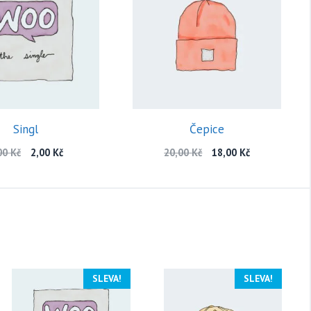
Singl
Čepice
Original
Current
Original
Current
00
Kč
2,00
Kč
20,00
Kč
18,00
Kč
price
price
price
price
was:
is:
was:
is:
3,00 Kč.
2,00 Kč.
20,00 Kč.
18,00 Kč.
SLEVA!
SLEVA!