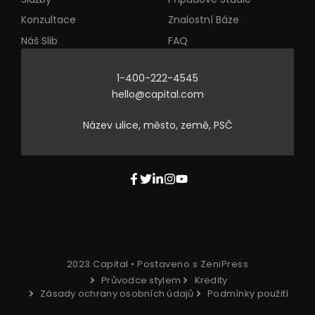
Konzultace
Znalostní Báze
Náš Slib
FAQ
1-400-222-4545
hello@capital.com
Název ulice, město, země, PSČ
2023 Capital • Postaveno s ZeniPress
Průvodce stylem
Kredity
Zásady ochrany osobních údajů
Podmínky použití