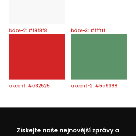
báze-2: #f8f8f8
báze-3: #ffffff
akcent: #d32525
akcent-2: #5d9368
Získejte naše nejnovější zprávy a