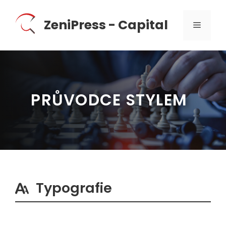
Přeskočit
na
ZeniPress - Capital
MENU
obsah
PRŮVODCE STYLEM
Typografie